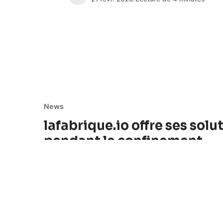
News
lafabrique.io offre ses sol
pendant le confinement
Cet article a été originellement publié sur le si
Yvelines. La start-up saint-quentinoise lafabriqu
Équipe lafabrique.io
1 janv. 2020
/
Lecture de 2 minutes