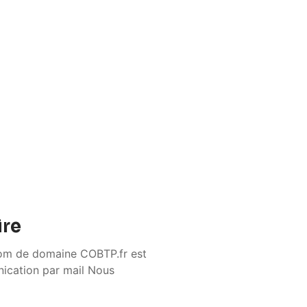
ire
nom de domaine COBTP.fr est
ication par mail Nous