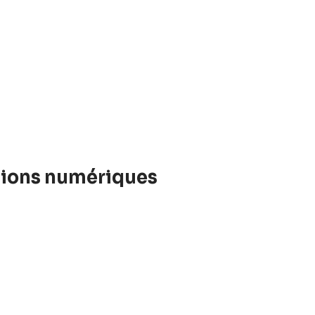
utions numériques
te de Saint-Quentin-en-
e.io a décidé d’offrir